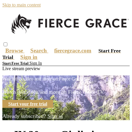
Skip to main content
Browse
Search
fiercegrace.com
Start Free
Sign in
Trial
Sign In
Start Free Trial
Live stream preview
Watch this video and more on Fierce Grace TV
Watch this video and more on Fierce Grace TV
Start your free trial
Already subscribed?
Sign in